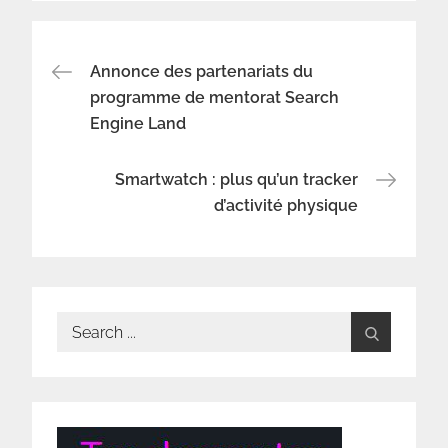
Navigation
Annonce des partenariats du
programme de mentorat Search
Engine Land
de
l’article
Smartwatch : plus qu’un tracker
d’activité physique
Search
for: