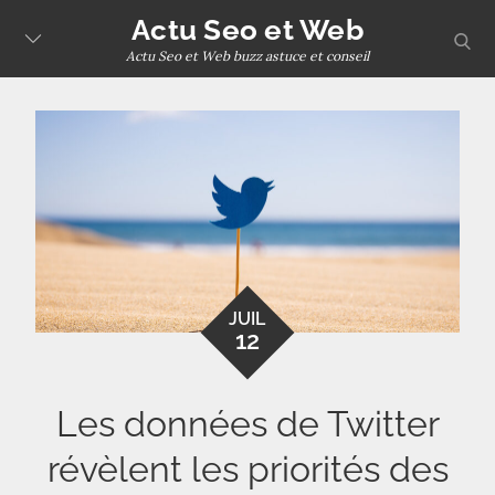
Skip
Actu Seo et Web
sear
to
Actu Seo et Web buzz astuce et conseil
content
JUIL
12
Les données de Twitter
révèlent les priorités des