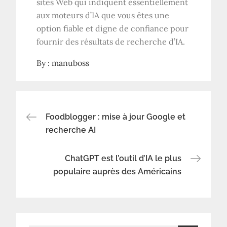
sites Web qui indiquent essentiellement
aux moteurs d’IA que vous êtes une
option fiable et digne de confiance pour
fournir des résultats de recherche d’IA.
By :
manuboss
Navigation
Foodblogger : mise à jour Google et
recherche AI
de
ChatGPT est l’outil d’IA le plus
l’article
populaire auprès des Américains