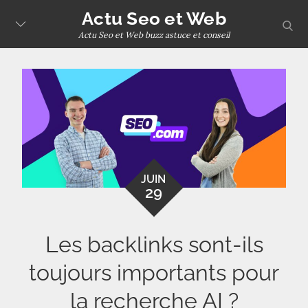
Skip
Actu Seo et Web
sear
to
Actu Seo et Web buzz astuce et conseil
content
JUIN
29
Les backlinks sont-ils
toujours importants pour
la recherche AI ?