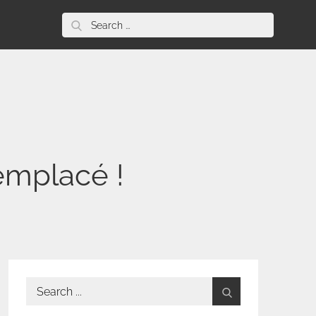
Search
for:
remplacé !
Search
for: