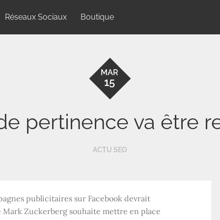
Réseaux Sociaux
Boutique
MAR
15
de pertinence va être 
ACTU SEO
pagnes publicitaires sur Facebook devrait
été Mark Zuckerberg souhaite mettre en place