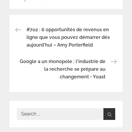
Navigation
#702 : 6 opportunités de revenus en
ligne que vous pouvez démarrer dès
aujourd'hui – Amy Porterfield
de
l’article
Google a un monopole ; l'industrie de
la recherche se prépare au
changement • Yoast
Search
for: