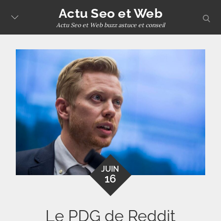
Skip
Actu Seo et Web
sear
to
Actu Seo et Web buzz astuce et conseil
content
JUIN
16
Le PDG de Reddit