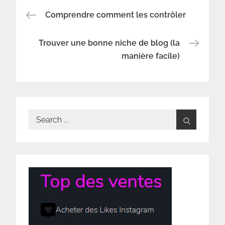
Navigation
Comprendre comment les contrôler
de
Trouver une bonne niche de blog (la
manière facile)
l’article
Search
for: