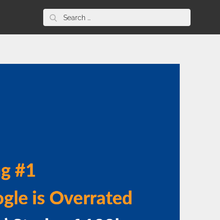
Search
for: