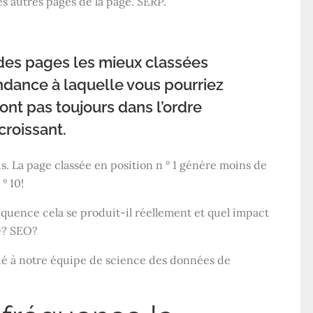
s autres pages de la page.
SERP
.
 des pages les mieux classées
ndance à laquelle vous pourriez
vont pas toujours dans l’ordre
croissant.
us. La page classée en position n ° 1 génère moins de
° 10!
réquence cela se produit-il réellement et quel impact
e?
SEO
?
dé à notre équipe de science des données de