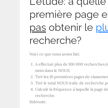
L'étude: à quelle
première page e
pas
obtenir le
pl
recherche?
Voici ce que nous avons fait:
A effectué plus de 100 000 recherches (
mois dans le
NOUS
;
Tiré les 10 premières pages de classeme
Tiré le total
NOUS
trafic de recherche p
Calculé la fréquence à laquelle la page d
recherche.
Sidenote.