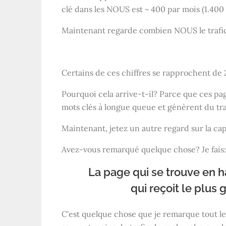
clé dans les
NOUS
est ~ 400 par mois (1.400 
Maintenant regarde combien
NOUS
le traf
Certains de ces chiffres se rapprochent de 
Pourquoi cela arrive-t-il? Parce que ces pa
mots clés à longue queue et génèrent du traf
Maintenant, jetez un autre regard sur la ca
Avez-vous remarqué quelque chose? Je fais:
La page qui se trouve en h
qui reçoit le plus 
C'est quelque chose que je remarque tout l