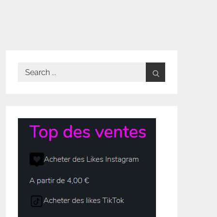
Search
for: