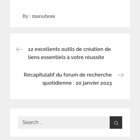
By :
manuboss
Navigation
12 excellents outils de création de
liens essentiels à votre réussite
de
Récapitulatif du forum de recherche
l’article
quotidienne : 20 janvier 2023
Search
for: