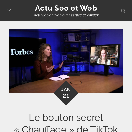
Skip
Actu Seo et Web
sear
to
Actu Seo et Web buzz astuce et conseil
content
JAN
21
Le bouton secret
« Chauffage » de TikTok