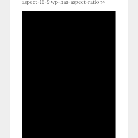
aspect-16-9 wp-has-aspect-ratio »>