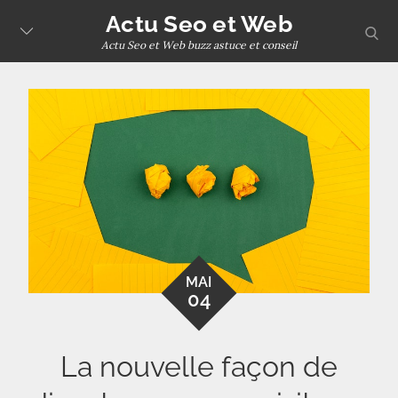
Skip
Actu Seo et Web
sear
to
Actu Seo et Web buzz astuce et conseil
content
MAI
04
La nouvelle façon de