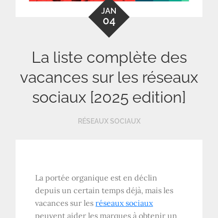
JAN
04
La liste complète des
vacances sur les réseaux
sociaux [2025 edition]
RÉSEAUX SOCIAUX
La portée organique est en déclin
depuis un certain temps déjà, mais les
vacances sur les
réseaux sociaux
peuvent aider les marques à obtenir un