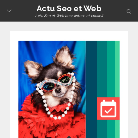
Skip
Actu Seo et Web
sear
to
Actu Seo et Web buzz astuce et conseil
content