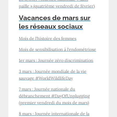
paille » (quatrième vendredi de février)
Vacances de mars sur
les réseaux sociaux
Mois de l'histoire des femmes
Mois de sensibilisation à l'endométriose
1er mars : Journée zéro discrimination
3 mars : Journée mondiale de la vie
sauvage #WorldWildlifeDay
7 mars : Journée nationale du
débranchement #DayOfUnplugging
(premier vendredi du mois de mars)
8 mars : Journée internationale de la