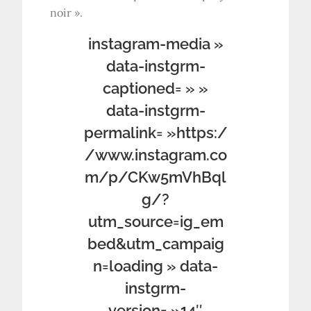
noir ».
instagram-media »
data-instgrm-
captioned= » »
data-instgrm-
permalink= »https:/
/www.instagram.co
m/p/CKw5mVhBql
g/?
utm_source=ig_em
bed&utm_campaig
n=loading » data-
instgrm-
version= »14″