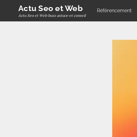
Skip
Actu Seo et Web
Référencement
to
Actu Seo et Web buzz astuce et conseil
content