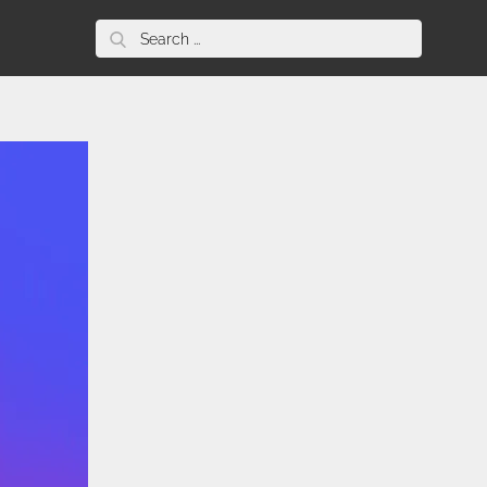
Search
for: