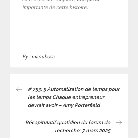
importante de cette histoire.
Post-
By :
manuboss
navigation
Navigation
# 753: 5 Automatisation de temps pour
les temps Chaque entrepreneur
devrait avoir – Amy Porterfield
de
l’article
Récapitulatif quotidien du forum de
recherche: 7 mars 2025