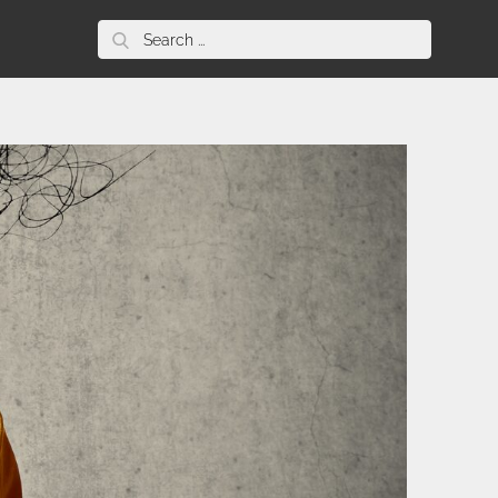
Search
for: