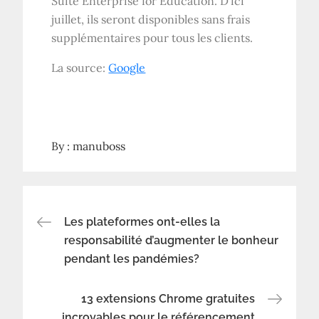
Suite Enterprise for Education. D’ici
juillet, ils seront disponibles sans frais
supplémentaires pour tous les clients.
La source:
Google
By :
manuboss
Navigation
Les plateformes ont-elles la
responsabilité d’augmenter le bonheur
pendant les pandémies?
de
l’article
13 extensions Chrome gratuites
incroyables pour le référencement