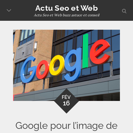
Skip
Actu Seo et Web
sear
to
Actu Seo et Web buzz astuce et conseil
content
FÉV
16
Google pour l’image de