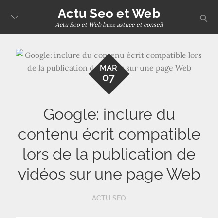
Skip
Actu Seo et Web
sear
to
Actu Seo et Web buzz astuce et conseil
content
MAR
07
Google: inclure du
contenu écrit compatible
lors de la publication de
vidéos sur une page Web
ACTU SEO