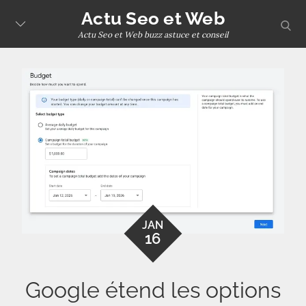
Skip
Actu Seo et Web
sear
to
Actu Seo et Web buzz astuce et conseil
content
JAN
16
Google étend les options