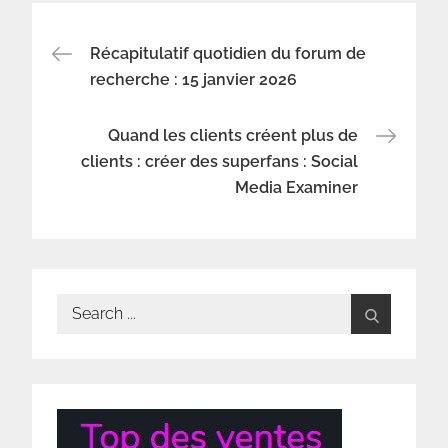
Navigation
Récapitulatif quotidien du forum de
recherche : 15 janvier 2026
de
Quand les clients créent plus de
l’article
clients : créer des superfans : Social
Media Examiner
Search
for: