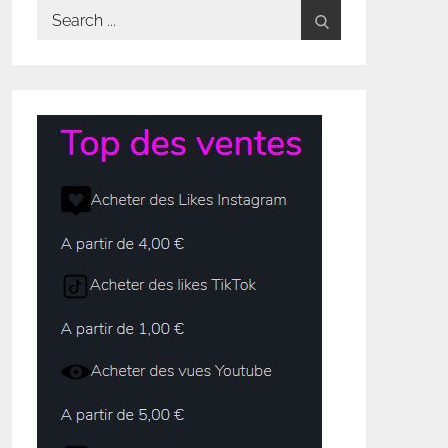
Search
for: