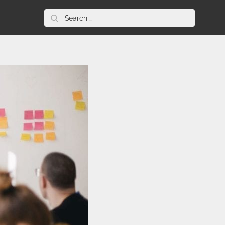
Search
for: