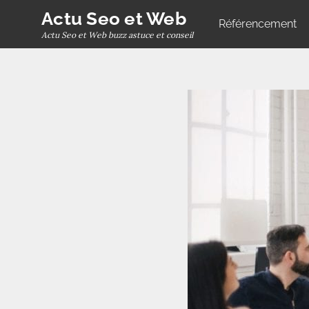
Skip
Actu Seo et Web
Référencement
to
Actu Seo et Web buzz astuce et conseil
content