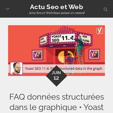
Skip
Actu Seo et Web
sear
to
Actu Seo et Web buzz astuce et conseil
content
JUIN
12
FAQ données structurées
dans le graphique • Yoast