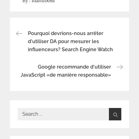
By :
manuboss
Navigation
Pourquoi devrions-nous arrêter
d'utiliser DA pour mesurer les
influenceurs? Search Engine Watch
de
l’article
Google recommande d'utiliser
JavaScript «de manière responsable»
Search
for: