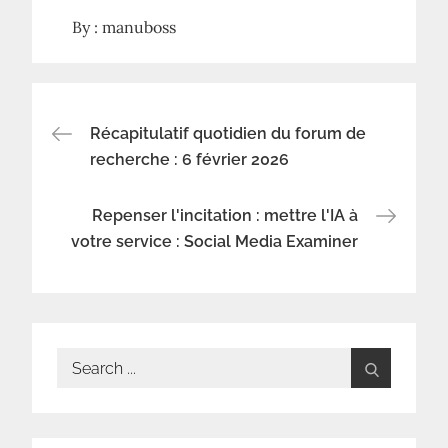
By :
manuboss
Navigation
Récapitulatif quotidien du forum de
recherche : 6 février 2026
de
Repenser l'incitation : mettre l'IA à
l’article
votre service : Social Media Examiner
Search
for: