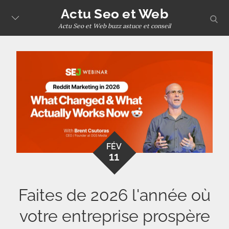
Skip
Actu Seo et Web
sear
to
Actu Seo et Web buzz astuce et conseil
content
FÉV
11
Faites de 2026 l'année où
votre entreprise prospère