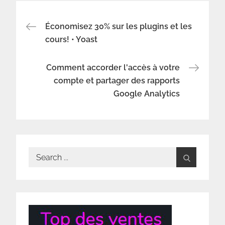
Navigation
Économisez 30% sur les plugins et les
cours! • Yoast
de
Comment accorder l'accès à votre
l’article
compte et partager des rapports
Google Analytics
Search
for: