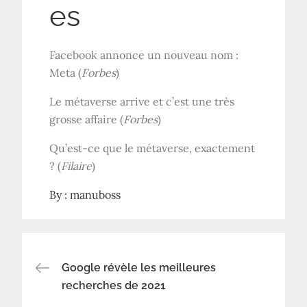
es
Facebook annonce un nouveau nom :
Meta (
Forbes
)
Le métaverse arrive et c’est une très
grosse affaire (
Forbes
)
Qu’est-ce que le métaverse, exactement
? (
Filaire
)
By :
manuboss
Navigation
Google révèle les meilleures
recherches de 2021