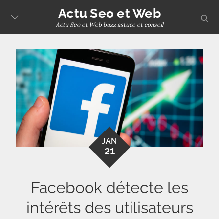
Skip
Actu Seo et Web
sear
to
Actu Seo et Web buzz astuce et conseil
content
JAN
21
Facebook détecte les
intérêts des utilisateurs