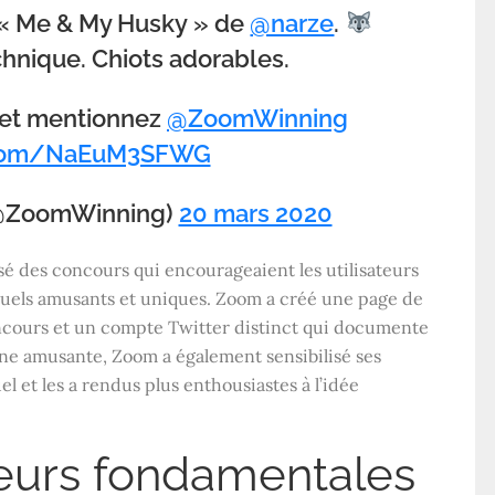
« Me & My Husky » de
@narze
.
chnique. Chiots adorables.
z et mentionnez
@ZoomWinning
r.com/NaEuM3SFWG
l (@ZoomWinning)
20 mars 2020
nisé des concours qui encourageaient les utilisateurs
irtuels amusants et uniques. Zoom a créé une page de
ncours et un compte Twitter distinct qui documente
ne amusante, Zoom a également sensibilisé ses
uel et les a rendus plus enthousiastes à l’idée
leurs fondamentales