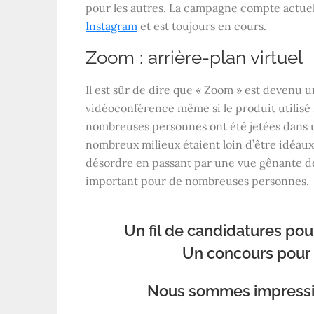
pour les autres. La campagne compte actue
Instagram
et est toujours en cours.
Zoom : arrière-plan virtuel
Il est sûr de dire que « Zoom » est devenu 
vidéoconférence même si le produit utilisé
nombreuses personnes ont été jetées dans un
nombreux milieux étaient loin d’être idéaux
désordre en passant par une vue gênante de 
important pour de nombreuses personnes.
Un fil de candidatures pou
Un concours pour l
Nous sommes impressio