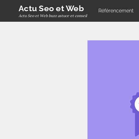
Skip
Actu Seo et Web
Référencement
to
Actu Seo et Web buzz astuce et conseil
content