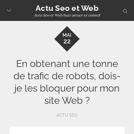
Skip
Actu Seo et Web
sear
to
Actu Seo et Web buzz astuce et conseil
content
MAI
22
En obtenant une tonne
de trafic de robots, dois-
je les bloquer pour mon
site Web ?
ACTU SEO