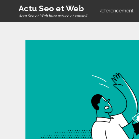
Skip
Actu Seo et Web
Référencement
to
Actu Seo et Web buzz astuce et conseil
content