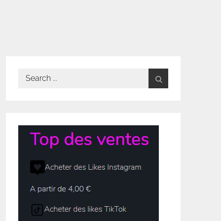
Search
for: