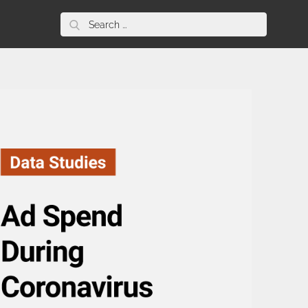
Search
for: