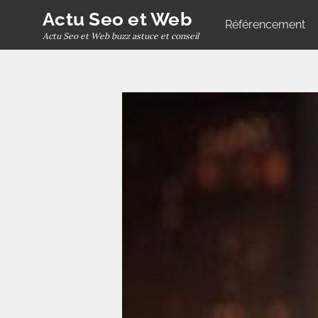
Skip
Actu Seo et Web
Référencement
to
Actu Seo et Web buzz astuce et conseil
content