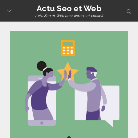
Skip
Actu Seo et Web
sear
to
Actu Seo et Web buzz astuce et conseil
content