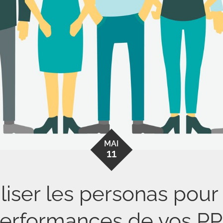
MAI
11
iser les personas pour 
erformances de vos P