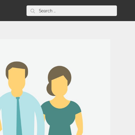
Search
for: