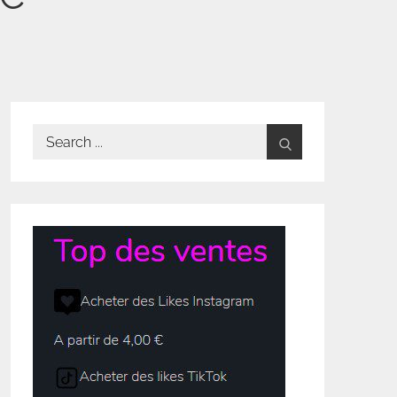
Search
for: