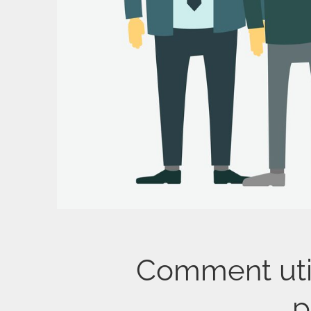
Comment util
p