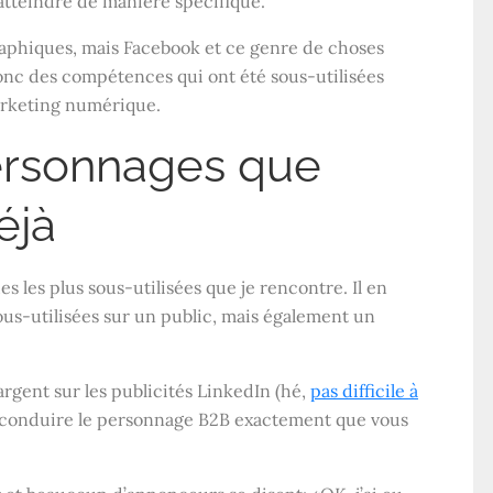
 atteindre de manière spécifique.
raphiques, mais Facebook et ce genre de choses
 donc des compétences qui ont été sous-utilisées
arketing numérique.
personnages que
éjà
s les plus sous-utilisées que je rencontre. Il en
us-utilisées sur un public, mais également un
gent sur les publicités LinkedIn (hé,
pas difficile à
où conduire le personnage B2B exactement que vous