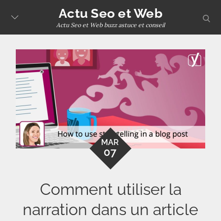
Skip
Actu Seo et Web
sear
to
Actu Seo et Web buzz astuce et conseil
content
MAR
07
Comment utiliser la
narration dans un article