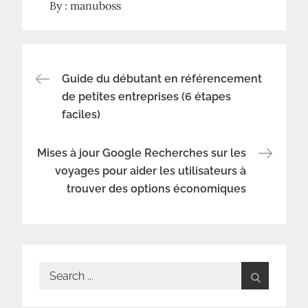
By :
manuboss
Navigation
Guide du débutant en référencement
de petites entreprises (6 étapes
faciles)
de
l’article
Mises à jour Google Recherches sur les
voyages pour aider les utilisateurs à
trouver des options économiques
Search
for: