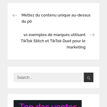
Navigation
Mettez du contenu unique au-dessus
du pli
de
10 exemples de marques utilisant
l’article
TikTok Stitch et TikTok Duet pour le
marketing
Search
for: