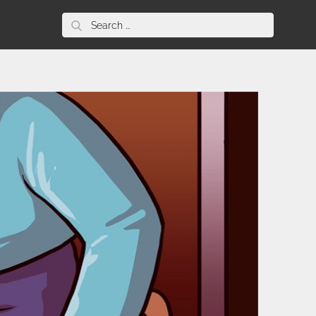
Search
for: