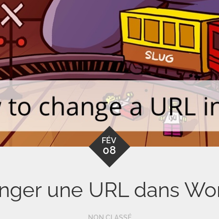
FÉV
08
ger une URL dans Word
NON CLASSÉ