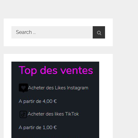
Search
for: