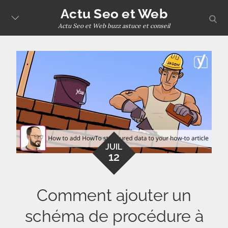
Skip
Actu Seo et Web
sear
to
Actu Seo et Web buzz astuce et conseil
content
JUIL
12
Comment ajouter un
schéma de procédure à