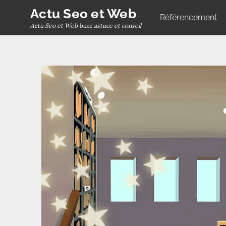
Skip
Actu Seo et Web
Référencement
to
Actu Seo et Web buzz astuce et conseil
content