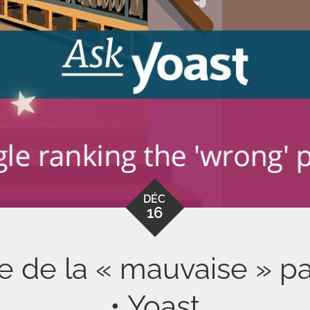
DÉC
16
 de la « mauvaise » pa
• Yoast