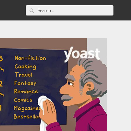
Search
for: