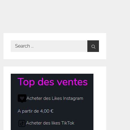
Search
for: