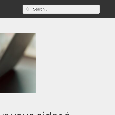
Search
for: