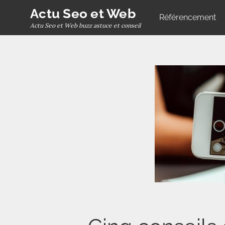
Skip
Actu Seo et Web
Référencement
to
Actu Seo et Web buzz astuce et conseil
content