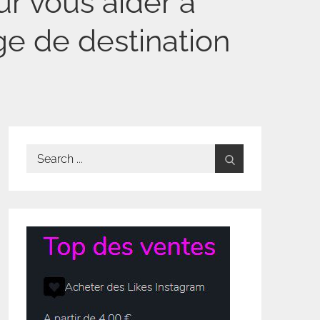
ur vous aider à
e de destination
Search
for: