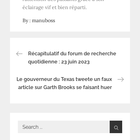
éclairage vif et bien réparti.
By :
manuboss
Navigation
Récapitulatif du forum de recherche
quotidienne : 23 juin 2023
de
Le gouverneur du Texas tweete un faux
l’article
article sur Garth Brooks se faisant huer
Search
for: