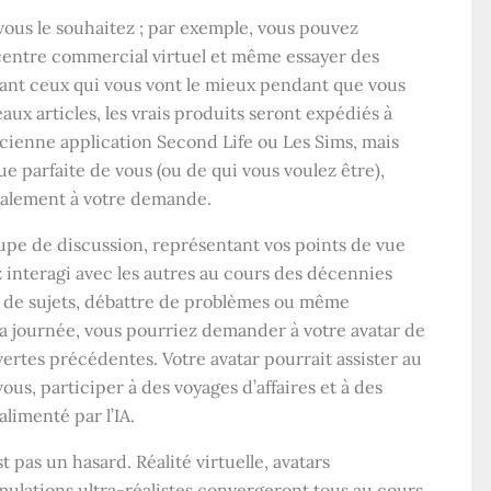
 vous le souhaitez ; par exemple, vous pouvez
 centre commercial virtuel et même essayer des
nant ceux qui vous vont le mieux pendant que vous
aux articles, les vrais produits seront expédiés à
ancienne application Second Life ou Les Sims, mais
ue parfaite de vous (ou de qui vous voulez être),
cialement à votre demande.
upe de discussion, représentant vos points de vue
 interagi avec les autres au cours des décennies
r de sujets, débattre de problèmes ou même
 la journée, vous pourriez demander à votre avatar de
uvertes précédentes. Votre avatar pourrait assister au
us, participer à des voyages d’affaires et à des
limenté par l’IA.
t pas un hasard. Réalité virtuelle, avatars
ulations ultra-réalistes convergeront tous au cours