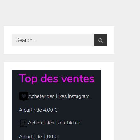
Search
for: