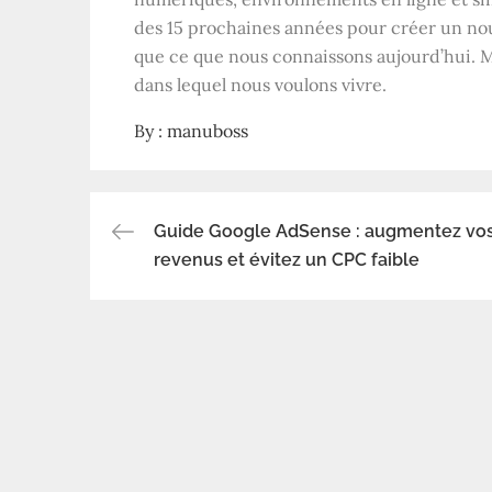
des 15 prochaines années pour créer un nouv
que ce que nous connaissons aujourd’hui. 
dans lequel nous voulons vivre.
By :
manuboss
Guide Google AdSense : augmentez vo
Navigation
revenus et évitez un CPC faible
de
l’article