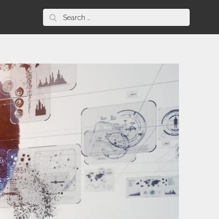
Search
for: