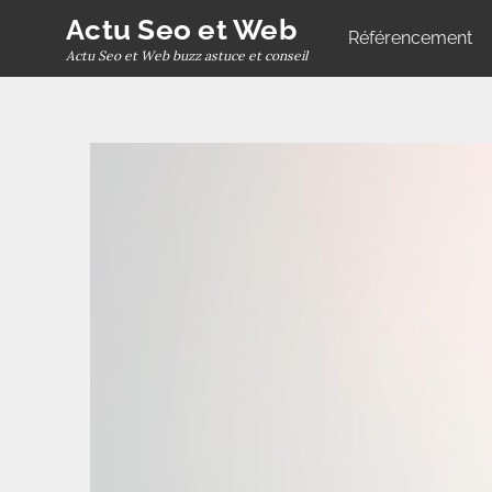
Skip
Actu Seo et Web
Référencement
to
Actu Seo et Web buzz astuce et conseil
content