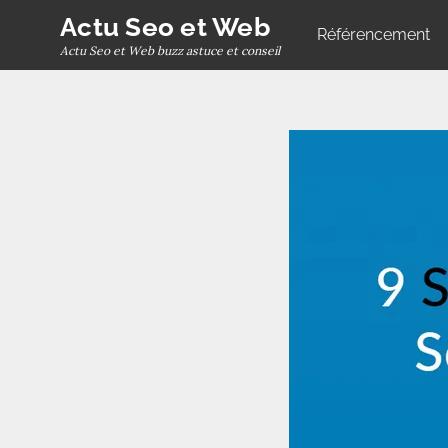
Skip
Actu Seo et Web
Référencement
to
Actu Seo et Web buzz astuce et conseil
content