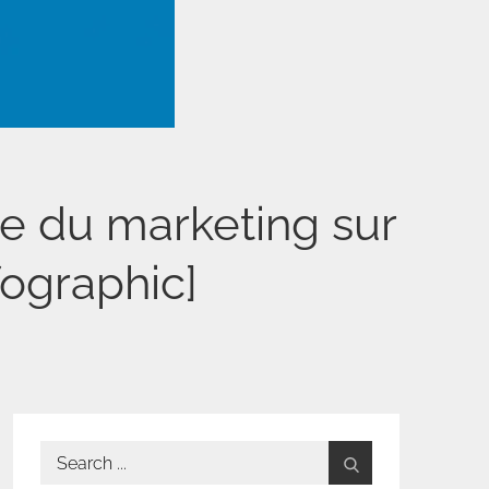
e du marketing sur
fographic]
Search
for: