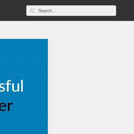
Search
for: