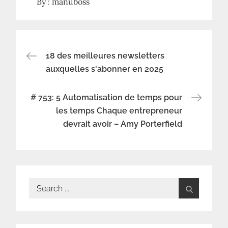
By :
manuboss
Navigation
18 des meilleures newsletters
auxquelles s'abonner en 2025
de
# 753: 5 Automatisation de temps pour
l’article
les temps Chaque entrepreneur
devrait avoir – Amy Porterfield
Search
for: