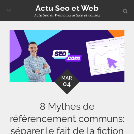
Skip
Actu Seo et Web
sear
to
Actu Seo et Web buzz astuce et conseil
content
MAR
04
8 Mythes de
référencement communs:
séparer le fait de la fiction