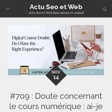
Skip
Actu Seo et Web
sear
to
Actu Seo et Web buzz astuce et conseil
content
NOV
14
#709 : Doute concernant
le cours numérique : ai-je