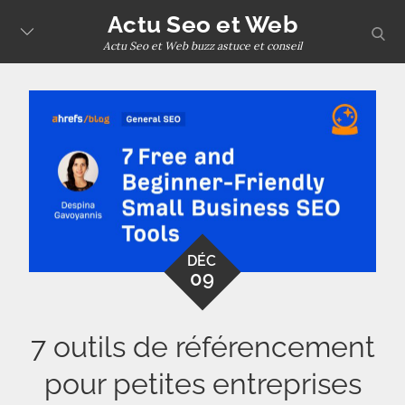
Skip
Actu Seo et Web
sear
to
Actu Seo et Web buzz astuce et conseil
content
DÉC
09
7 outils de référencement
pour petites entreprises