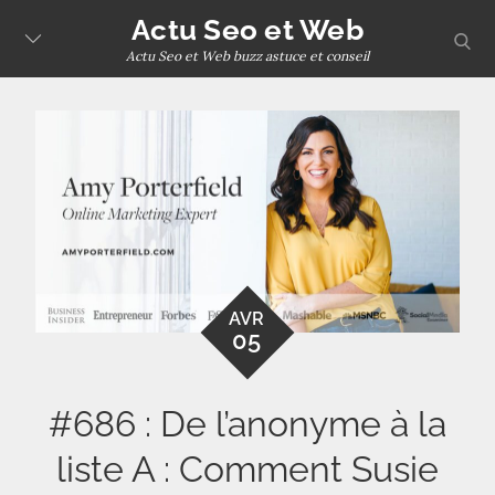
Skip
Actu Seo et Web
sear
to
Actu Seo et Web buzz astuce et conseil
content
AVR
05
#686 : De l’anonyme à la
liste A : Comment Susie