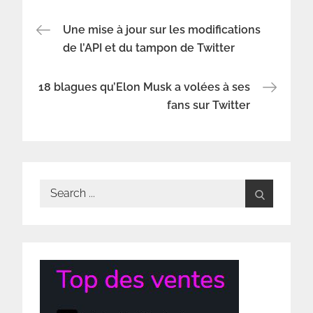
Navigation
Une mise à jour sur les modifications
de l’API et du tampon de Twitter
de
18 blagues qu’Elon Musk a volées à ses
l’article
fans sur Twitter
Search
for: