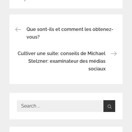
Navigation
Que sont-ils et comment les obtenez-
vous?
de
Cultiver une suite: conseils de Michael
l’article
Stelzner: examinateur des médias
sociaux
Search
for: